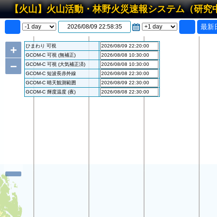
【火山】火山活動・林野火災速報システム（研究
最新
+
ひまわり 可視
GCOM-C 可視 (無補正)
−
GCOM-C 可視 (大気補正済)
GCOM-C 短波長赤外線
GCOM-C 晴天観測範囲
GCOM-C 輝度温度 (夜)